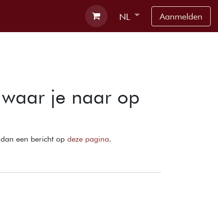
rbnb
Contact
Aanmelden
NL
waar je naar op
s dan een bericht op
deze pagina
.