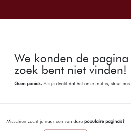
Over ons
Onze wijnen
Events
Ai
Fout 404
We konden de pagina 
zoek bent niet vinden!
Geen paniek.
Als je denkt dat het onze fout is, stuur on
Misschien zocht je naar een van deze
populaire pagina's?