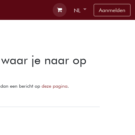
rbnb
Contact
Aanmelden
NL
waar je naar op
s dan een bericht op
deze pagina
.