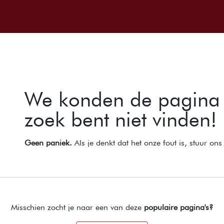
Over ons
Onze wijnen
Events
Ai
Fout 404
We konden de pagina 
zoek bent niet vinden!
Geen paniek.
Als je denkt dat het onze fout is, stuur on
Misschien zocht je naar een van deze
populaire pagina's?